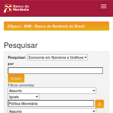
Skip
navigation
DSpace - BNB - Banco do Nordeste do Brasil
Pesquisar
Pesquisar:
por
Filtros correntes: