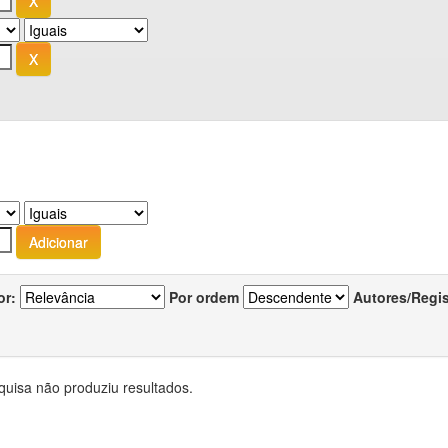
or:
Por ordem
Autores/Regi
quisa não produziu resultados.