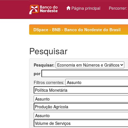
Página principal
Percorrer
Skip
navigation
DSpace - BNB - Banco do Nordeste do Brasil
Pesquisar
Pesquisar:
por
Filtros correntes: