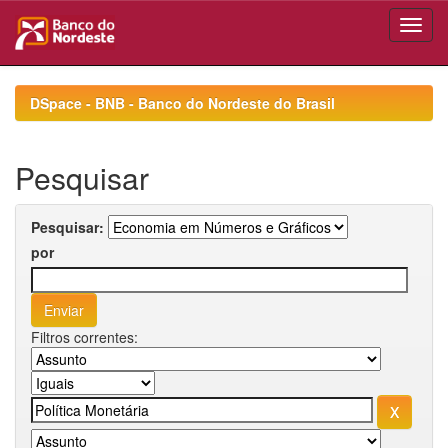
Skip
navigation
DSpace - BNB - Banco do Nordeste do Brasil
Pesquisar
Pesquisar:
por
Filtros correntes: