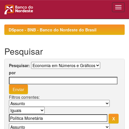
Skip
navigation
DSpace - BNB - Banco do Nordeste do Brasil
Pesquisar
Pesquisar:
por
Filtros correntes: