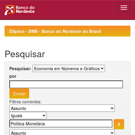
Skip
navigation
DSpace - BNB - Banco do Nordeste do Brasil
Pesquisar
Pesquisar:
por
Filtros correntes: