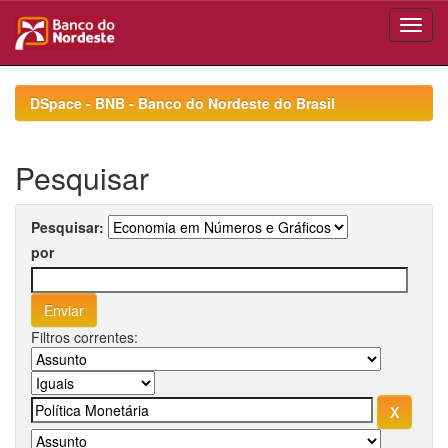
Skip
navigation
DSpace - BNB - Banco do Nordeste do Brasil
Pesquisar
Pesquisar:
por
Filtros correntes: