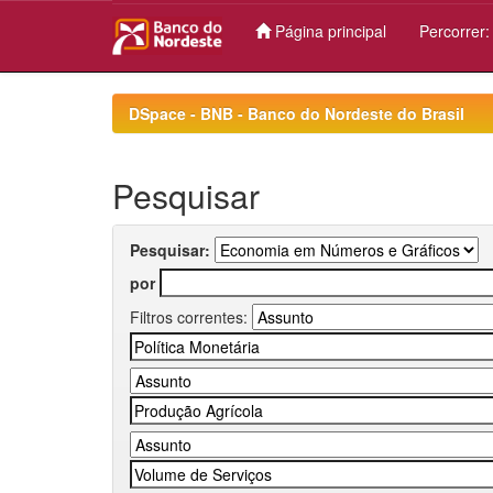
Página principal
Percorrer
Skip
navigation
DSpace - BNB - Banco do Nordeste do Brasil
Pesquisar
Pesquisar:
por
Filtros correntes: