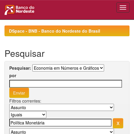
Skip
navigation
DSpace - BNB - Banco do Nordeste do Brasil
Pesquisar
Pesquisar:
por
Filtros correntes: