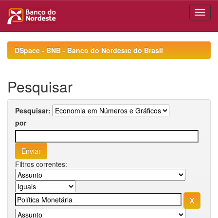
Skip
navigation
DSpace - BNB - Banco do Nordeste do Brasil
Pesquisar
Pesquisar:
por
Filtros correntes: