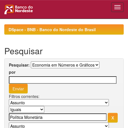
Skip
navigation
DSpace - BNB - Banco do Nordeste do Brasil
Pesquisar
Pesquisar:
por
Filtros correntes: