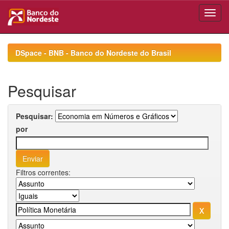
Skip
navigation
DSpace - BNB - Banco do Nordeste do Brasil
Pesquisar
Pesquisar:
por
Filtros correntes: