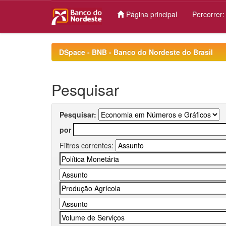
Página principal
Percorrer
Skip
navigation
DSpace - BNB - Banco do Nordeste do Brasil
Pesquisar
Pesquisar:
por
Filtros correntes: