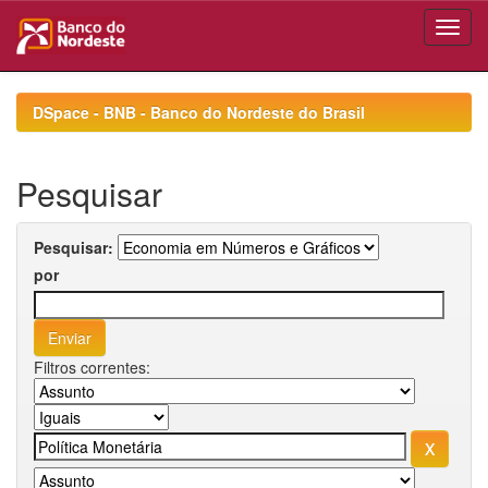
Skip
navigation
DSpace - BNB - Banco do Nordeste do Brasil
Pesquisar
Pesquisar:
por
Filtros correntes: