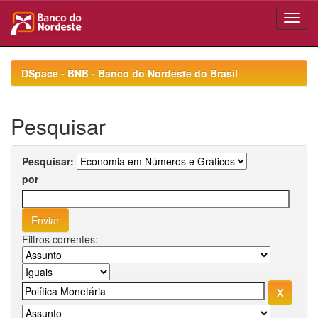
Skip
navigation
DSpace - BNB - Banco do Nordeste do Brasil
Pesquisar
Pesquisar:
por
Filtros correntes: