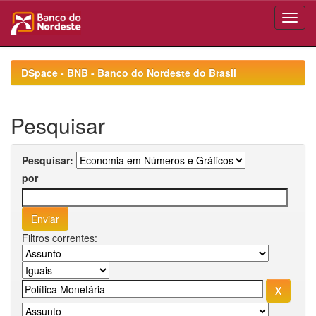
Skip
navigation
DSpace - BNB - Banco do Nordeste do Brasil
Pesquisar
Pesquisar:
por
Filtros correntes: