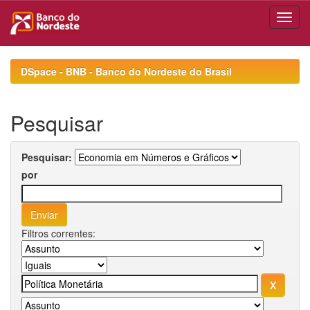
Skip
navigation
DSpace - BNB - Banco do Nordeste do Brasil
Pesquisar
Pesquisar:
por
Filtros correntes: