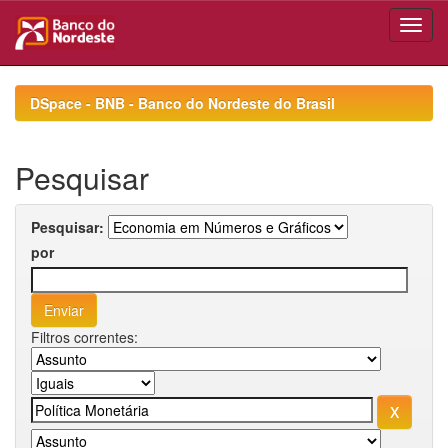
Skip
navigation
DSpace - BNB - Banco do Nordeste do Brasil
Pesquisar
Pesquisar:
por
Filtros correntes: