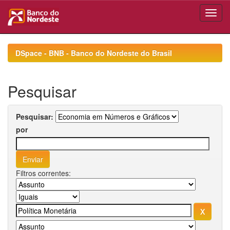
Skip
navigation
DSpace - BNB - Banco do Nordeste do Brasil
Pesquisar
Pesquisar:
por
Filtros correntes: