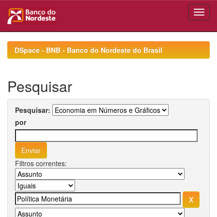
Skip
navigation
DSpace - BNB - Banco do Nordeste do Brasil
Pesquisar
Pesquisar:
por
Filtros correntes: