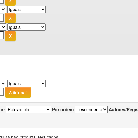
or:
Por ordem
Autores/Regi
quisa não produziu resultados.