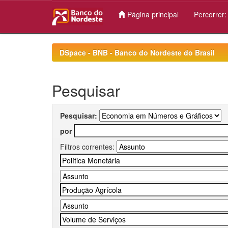
Página principal
Percorrer
Skip
navigation
DSpace - BNB - Banco do Nordeste do Brasil
Pesquisar
Pesquisar:
por
Filtros correntes: