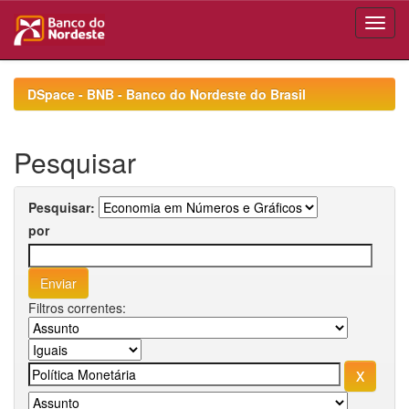
Skip
navigation
DSpace - BNB - Banco do Nordeste do Brasil
Pesquisar
Pesquisar:
por
Filtros correntes: