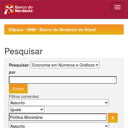
Skip
navigation
DSpace - BNB - Banco do Nordeste do Brasil
Pesquisar
Pesquisar:
por
Filtros correntes: