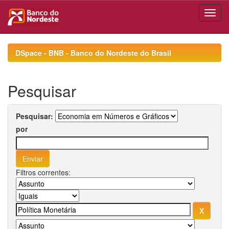
Skip
navigation
DSpace - BNB - Banco do Nordeste do Brasil
Pesquisar
Pesquisar:
por
Filtros correntes: