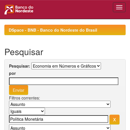
Skip
navigation
DSpace - BNB - Banco do Nordeste do Brasil
Pesquisar
Pesquisar:
por
Filtros correntes: