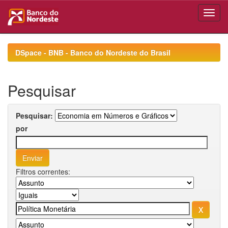
Skip
navigation
DSpace - BNB - Banco do Nordeste do Brasil
Pesquisar
Pesquisar:
por
Filtros correntes: