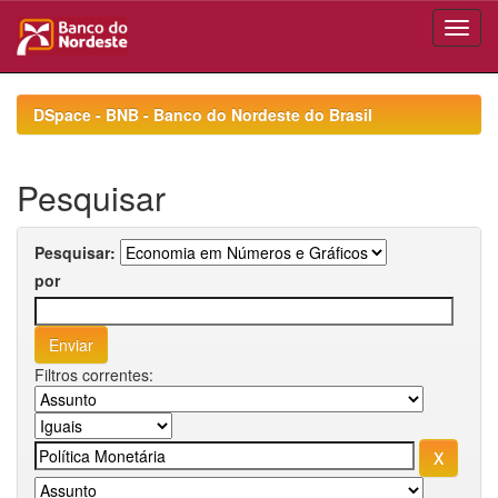
Skip
navigation
DSpace - BNB - Banco do Nordeste do Brasil
Pesquisar
Pesquisar:
por
Filtros correntes: