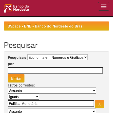
Skip
navigation
DSpace - BNB - Banco do Nordeste do Brasil
Pesquisar
Pesquisar:
por
Filtros correntes: