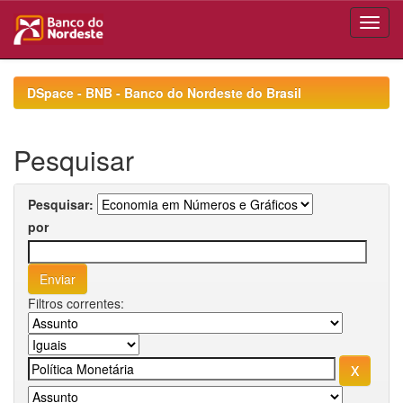
Skip
navigation
DSpace - BNB - Banco do Nordeste do Brasil
Pesquisar
Pesquisar:
por
Filtros correntes: