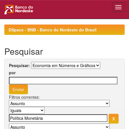
Skip
navigation
DSpace - BNB - Banco do Nordeste do Brasil
Pesquisar
Pesquisar:
por
Filtros correntes: