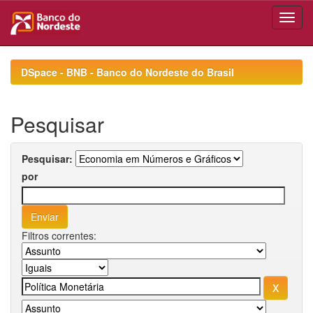
Skip
navigation
DSpace - BNB - Banco do Nordeste do Brasil
Pesquisar
Pesquisar:
por
Filtros correntes: