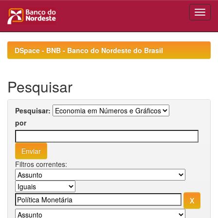
Skip
navigation
DSpace - BNB - Banco do Nordeste do Brasil
Pesquisar
Pesquisar:
por
Filtros correntes: