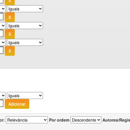
or:
Por ordem
Autores/Regi