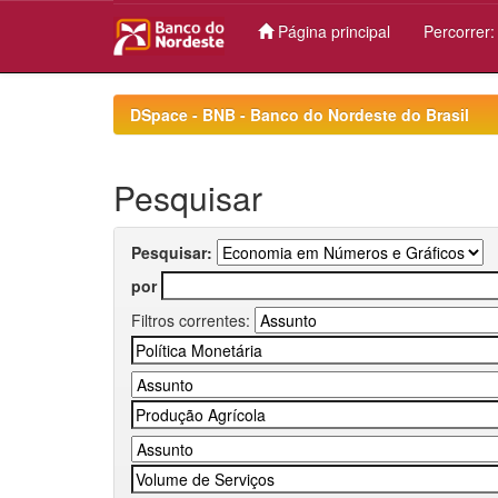
Página principal
Percorrer
Skip
navigation
DSpace - BNB - Banco do Nordeste do Brasil
Pesquisar
Pesquisar:
por
Filtros correntes: