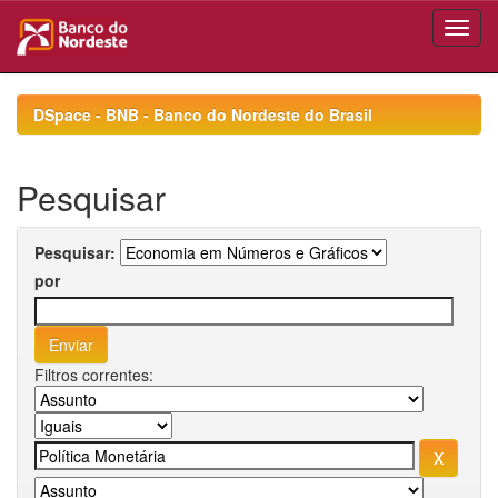
Skip
navigation
DSpace - BNB - Banco do Nordeste do Brasil
Pesquisar
Pesquisar:
por
Filtros correntes: