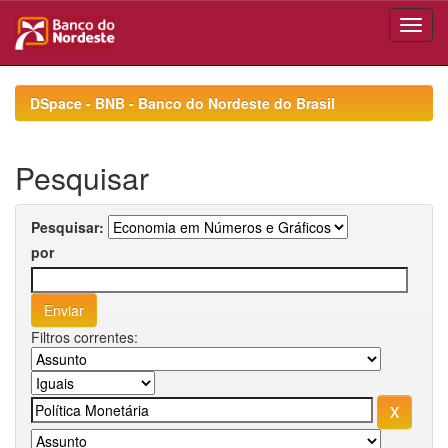
Skip
navigation
DSpace - BNB - Banco do Nordeste do Brasil
Pesquisar
Pesquisar:
por
Filtros correntes: