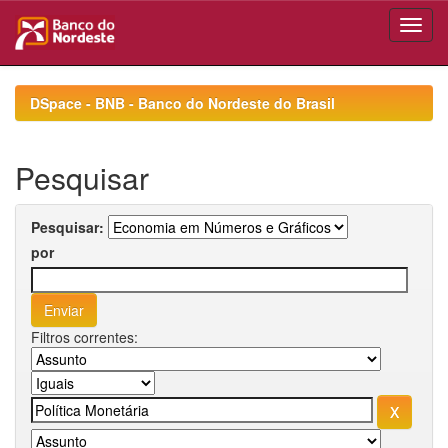
Skip
navigation
DSpace - BNB - Banco do Nordeste do Brasil
Pesquisar
Pesquisar:
por
Filtros correntes: