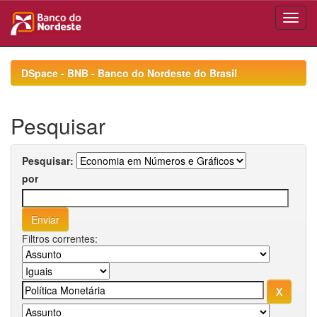
Skip
navigation
DSpace - BNB - Banco do Nordeste do Brasil
Pesquisar
Pesquisar:
por
Filtros correntes: