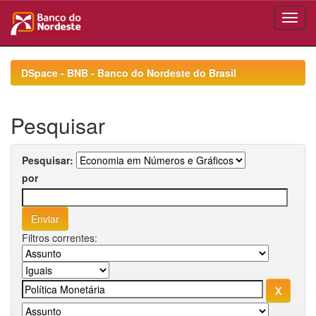
Skip
navigation
DSpace - BNB - Banco do Nordeste do Brasil
Pesquisar
Pesquisar:
por
Filtros correntes: