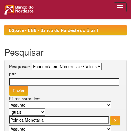
Skip
navigation
DSpace - BNB - Banco do Nordeste do Brasil
Pesquisar
Pesquisar:
por
Filtros correntes: