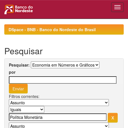
Skip
navigation
DSpace - BNB - Banco do Nordeste do Brasil
Pesquisar
Pesquisar:
por
Filtros correntes: