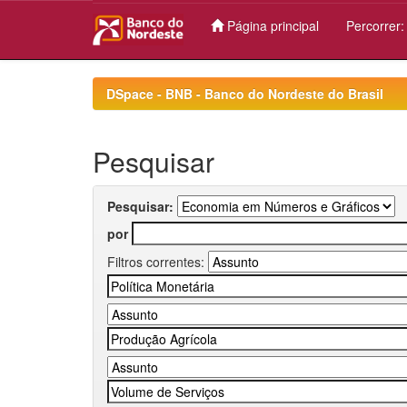
Página principal
Percorrer
Skip
navigation
DSpace - BNB - Banco do Nordeste do Brasil
Pesquisar
Pesquisar:
por
Filtros correntes: