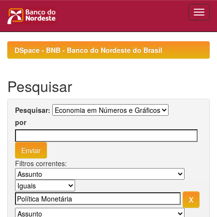
Skip
navigation
DSpace - BNB - Banco do Nordeste do Brasil
Pesquisar
Pesquisar:
por
Filtros correntes: