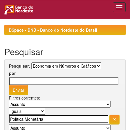
Skip
navigation
DSpace - BNB - Banco do Nordeste do Brasil
Pesquisar
Pesquisar:
por
Filtros correntes: