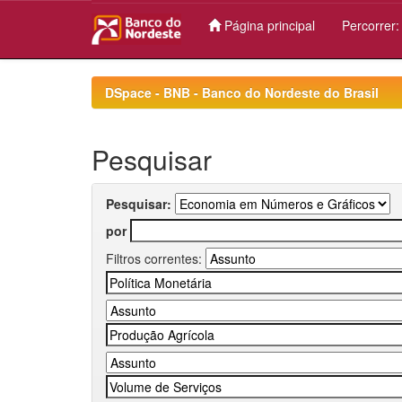
Página principal
Percorrer
Skip
navigation
DSpace - BNB - Banco do Nordeste do Brasil
Pesquisar
Pesquisar:
por
Filtros correntes: