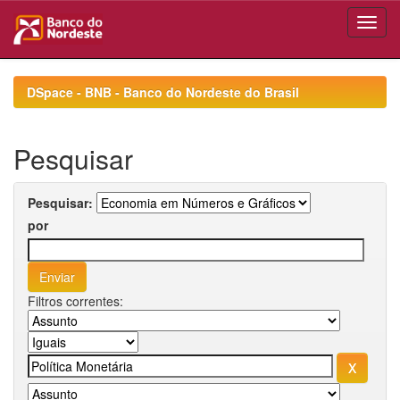
Skip
navigation
DSpace - BNB - Banco do Nordeste do Brasil
Pesquisar
Pesquisar:
por
Filtros correntes: