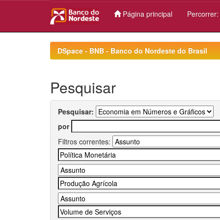
Página principal
Percorrer
Skip
navigation
DSpace - BNB - Banco do Nordeste do Brasil
Pesquisar
Pesquisar:
por
Filtros correntes: