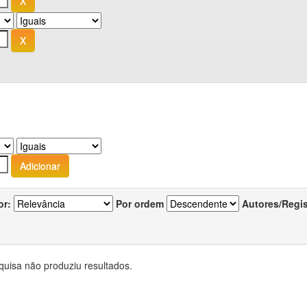
or:
Por ordem
Autores/Regi
quisa não produziu resultados.