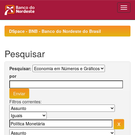
Skip
navigation
DSpace - BNB - Banco do Nordeste do Brasil
Pesquisar
Pesquisar:
por
Filtros correntes: