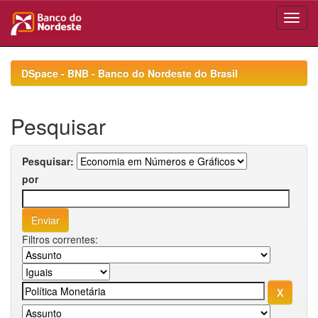
Skip
navigation
DSpace - BNB - Banco do Nordeste do Brasil
Pesquisar
Pesquisar:
por
Filtros correntes: