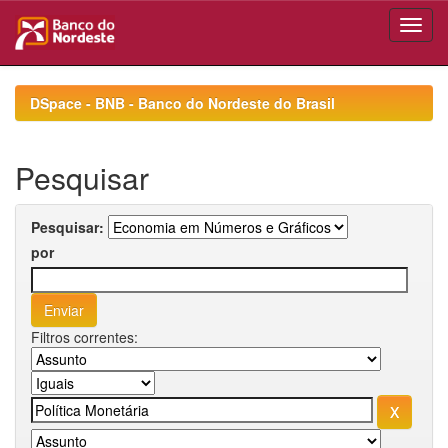
Skip
navigation
DSpace - BNB - Banco do Nordeste do Brasil
Pesquisar
Pesquisar:
por
Filtros correntes: