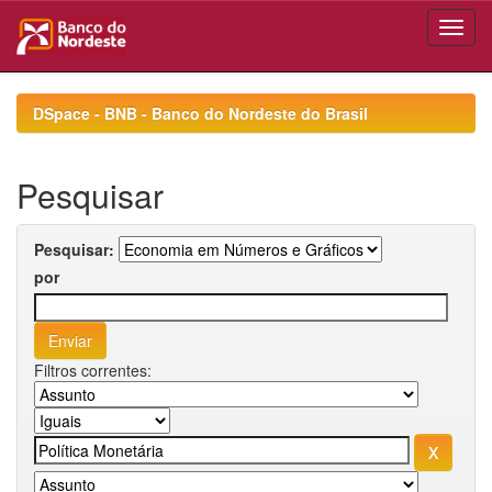
Skip
navigation
DSpace - BNB - Banco do Nordeste do Brasil
Pesquisar
Pesquisar:
por
Filtros correntes: