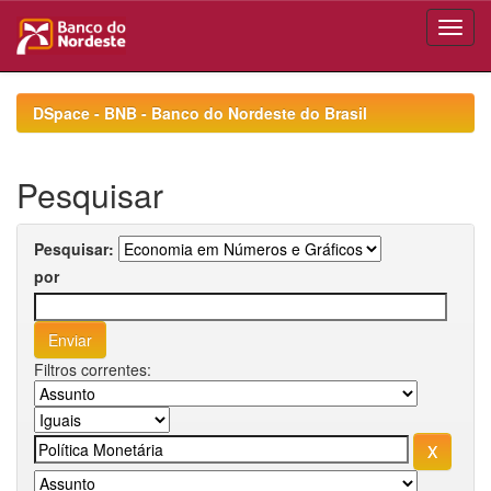
Skip
navigation
DSpace - BNB - Banco do Nordeste do Brasil
Pesquisar
Pesquisar:
por
Filtros correntes: